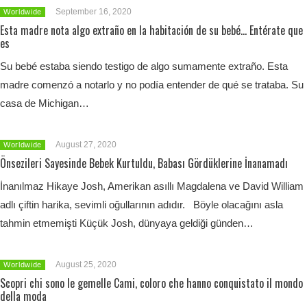
September 16, 2020
Worldwide
Esta madre nota algo extraño en la habitación de su bebé… Entérate que
es
Su bebé estaba siendo testigo de algo sumamente extraño. Esta
madre comenzó a notarlo y no podía entender de qué se trataba. Su
casa de Michigan…
August 27, 2020
Worldwide
Önsezileri Sayesinde Bebek Kurtuldu, Babası Gördüklerine İnanamadı
İnanılmaz Hikaye Josh, Amerikan asıllı Magdalena ve David William
adlı çiftin harika, sevimli oğullarının adıdır. Böyle olacağını asla
tahmin etmemişti Küçük Josh, dünyaya geldiği günden…
August 25, 2020
Worldwide
Scopri chi sono le gemelle Cami, coloro che hanno conquistato il mondo
della moda