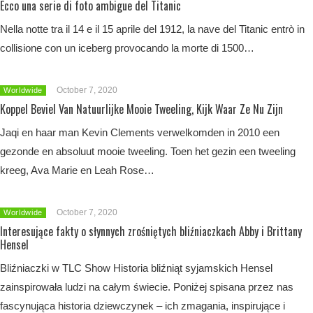
Ecco una serie di foto ambigue del Titanic
Nella notte tra il 14 e il 15 aprile del 1912, la nave del Titanic entrò in
collisione con un iceberg provocando la morte di 1500…
October 7, 2020
Worldwide
Koppel Beviel Van Natuurlijke Mooie Tweeling, Kijk Waar Ze Nu Zijn
Jaqi en haar man Kevin Clements verwelkomden in 2010 een
gezonde en absoluut mooie tweeling. Toen het gezin een tweeling
kreeg, Ava Marie en Leah Rose…
October 7, 2020
Worldwide
Interesujące fakty o słynnych zrośniętych bliźniaczkach Abby i Brittany
Hensel
Bliźniaczki w TLC Show Historia bliźniąt syjamskich Hensel
zainspirowała ludzi na całym świecie. Poniżej spisana przez nas
fascynująca historia dziewczynek – ich zmagania, inspirujące i